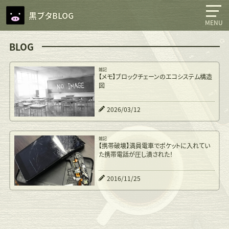
黒ブタBLOG
MENU
BLOG
雑記
【メモ】ブロックチェーンのエコシステム構造
図
2026/03/12
雑記
【携帯破壊】満員電車でポケットに入れてい
た携帯電話が圧し潰された！
2016/11/25